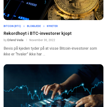
BITCOIN (BTC)
BLOKKJEDE
NYHETER
Rekordhoyt i BTC-investorer kjopt
by
Erlend Veda
November 30, 2022
Bevis på kjeden tyder på at visse Bitcoin-investorer som
ikke er “hvaler” ikke har …