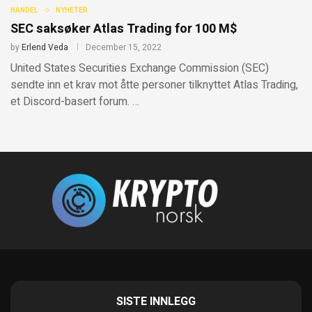
HANDEL
NYHETER
SEC saksøker Atlas Trading for 100 M$
by
Erlend Veda
December 15, 2022
United States Securities Exchange Commission (SEC)
sendte inn et krav mot åtte personer tilknyttet Atlas Trading,
et Discord-basert forum. …
SISTE INNLEGG