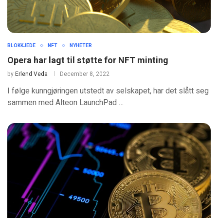
BLOKKJEDE
NFT
NYHETER
Opera har lagt til støtte for NFT minting
by
Erlend Veda
December 8, 2022
I følge kunngjøringen utstedt av selskapet, har det slått seg
sammen med Alteon LaunchPad …