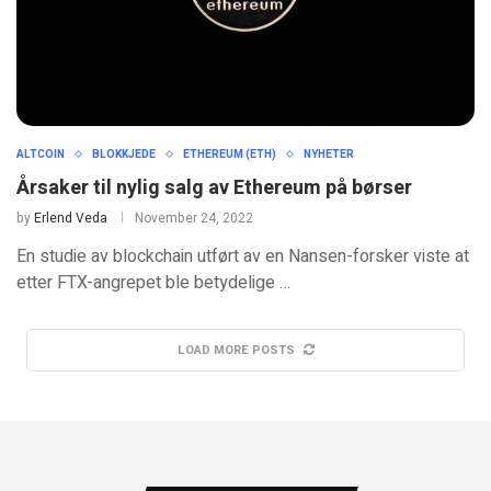
ALTCOIN
BLOKKJEDE
ETHEREUM (ETH)
NYHETER
Årsaker til nylig salg av Ethereum på børser
by
Erlend Veda
November 24, 2022
En studie av blockchain utført av en Nansen-forsker viste at
etter FTX-angrepet ble betydelige …
LOAD MORE POSTS