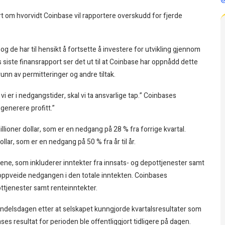
rt om hvorvidt Coinbase vil rapportere overskudd for fjerde
og de har til hensikt å fortsette å investere for utvikling gjennom
 siste finansrapport ser det ut til at Coinbase har oppnådd dette
unn av permitteringer og andre tiltak.
r vi er i nedgangstider, skal vi ta ansvarlige tap.” Coinbases
 generere profitt.”
llioner dollar, som er en nedgang på 28 % fra forrige kvartal.
llar, som er en nedgang på 50 % fra år til år.
ne, som inkluderer inntekter fra innsats- og depottjenester samt
s oppveide nedgangen i den totale inntekten. Coinbases
ottjenester samt renteinntekter.
andelsdagen etter at selskapet kunngjorde kvartalsresultater som
es resultat for perioden ble offentliggjort tidligere på dagen.