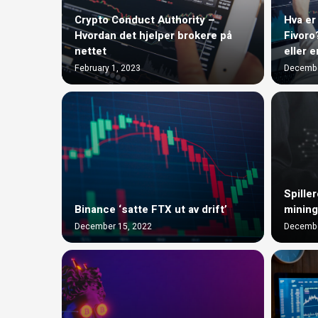
Crypto Conduct Authority –
Hva er
Hvordan det hjelper brokere på
Fivoro
nettet
eller e
February 1, 2023
Decembe
Spiller
Binance ‘satte FTX ut av drift’
mining
December 15, 2022
Decembe