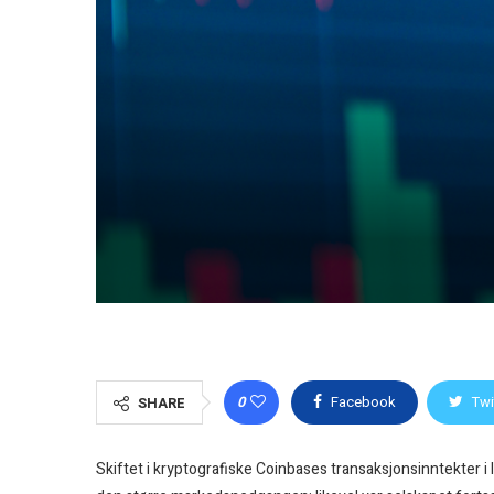
0
Facebook
Twi
SHARE
Skiftet i kryptografiske Coinbases transaksjonsinntekter i 