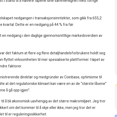
tt i stand til å halvere tapene sine sammenlignet med forrige
elskapet nedgangen i transaksjonsinntekter, som gikk fra 655,2
redje kvartal. Dette er en nedgang på 44 % fra før.
mt en nedgang i den daglige gjennomsnittlige markedsverdien av
var det faktum at flere og flere detaljhandelsforbrukere holdt seg
ttet virksomheten til mer spesialiserte plattformer. I løpet av
dre faktorer.
nistrerende direktør og medgründer av Coinbase, optimisme til
lte at det regulatoriske klimaet kan være en av de “største låsene”
ene å gå opp igjen”.
r til å bli økonomisk uavhengig av det større makromiljøet. Jeg tror
kkert om det kommer til å skje eller ikke, men jeg tror det er
t til er reguleringssikkerhet.
@