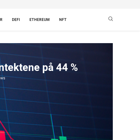
R
DEFI
ETHEREUM
NFT
nntektene på 44 %
ews