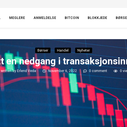
L
MEGLERE
ANMELDELSE
BITCOIN
BLOKKJEDE
BØRSE
Børser
Handel
Nyheter
t en nedgang i transaksjonsi
written by
Erlend Veda
November 6, 2022
0 comment
0
vi