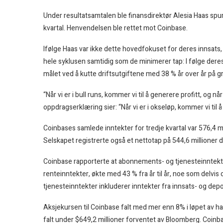
Under resultatsamtalen ble finansdirektør Alesia Haas spu
kvartal. Henvendelsen ble rettet mot Coinbase.
Ifølge Haas var ikke dette hovedfokuset for deres innsats, 
hele syklusen samtidig som de minimerer tap: I følge deres
målet ved å kutte driftsutgiftene med 38 % år over år på gr
“Når vi er i bull runs, kommer vi til å generere profitt, og nå
oppdragserklæring sier: “Når vi er i okseløp, kommer vi til å
Coinbases samlede inntekter for tredje kvartal var 576,4 mi
Selskapet registrerte også et nettotap på 544,6 millioner do
Coinbase rapporterte at abonnements- og tjenesteinntekte
renteinntekter, økte med 43 % fra år til år, noe som delvi
tjenesteinntekter inkluderer inntekter fra innsats- og dep
Aksjekursen til Coinbase falt med mer enn 8% i løpet av h
falt under $649,2 millioner forventet av Bloomberg. Coinbas