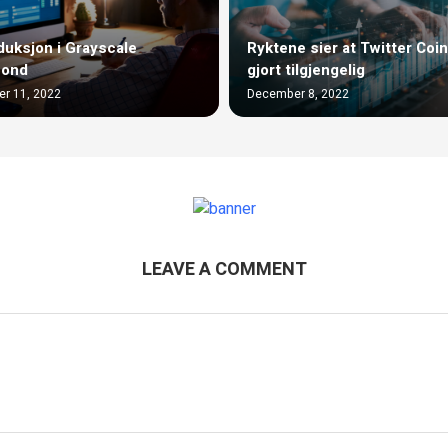
duksjon i Grayscale
Ryktene sier at Twitter Coin v
fond
gjort tilgjengelig
r 11, 2022
December 8, 2022
LEAVE A COMMENT