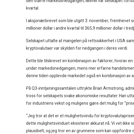
den større markedsnedgangen; likevel var selskapet fortsa
kvartal.
I aksjonærbrevet som ble utgitt 3. november, fremhevet s
millioner dollar i andre kvartal til 365,9 millioner dollar i t
Selskapet uttalte at mangelen på rettssikkerhet i USA sa
kryptovalutaer var skylden for nedgangen i deres verdi.
Dette ble tilskrevet en kombinasjon av faktorer, hvorav en 
under markedsnedgangen, mens mer erfarne handelsmenn fly
denne tiden opplevde markedet også en kombinasjon av an
På Q3-inntjeningssamtalen uttrykte Brian Armstrong, admi
tross for selskapets svake økonomiske resultater. Han utta
for industriens vekst og muligens gjøre det mulig for “pris
“Jeg tror at det er et mulighetsvindu for kryptovalutaprise
dette mulighetsvinduet eksisterer akkurat nå. Vi vet ikke si
plausibelt, og jeg tror en av grunnene som kan oppfordre de