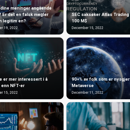
 dine meninger angående
? Er det en falsk megler
SEC saksøker Atlas Trading
n legitim en?
100 M$
r 19, 2022
December 15, 2022
e er mer interessert i å
90+% av folk som er nysgjer
 enn NFT-er
Metaverse
r 15, 2022
December 11, 2022