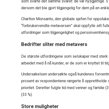
som svarte det samme svaret: de var nysgjerrige. 5
dersom det ble gjort tilgjengelig for dem på en enkl
Charlton Monsanto, den globale sjefen for oppsluken
“forbrukervendte metaversen” skal oppfylle sitt full
utfordringer som tilgjengelighet og personvernhensy
Bedrifter sliter med metavers
De største utfordringene som selskaper med sterk t
arbeidet med å nå kunder, er de som er knyttet til ti
Undersøkelsen undersøkte også kundenes forventning
prosent av respondentene rangerte å opprettholde 
prioritet. Deretter fulgte tid med venner og familie (
(33 %).
Store muligheter