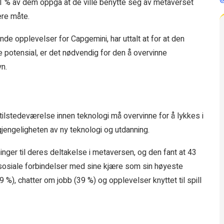
1 % av dem oppga at de ville benytte seg av metaverset
ere måte.
de opplevelser for Capgemini, har uttalt at for at den
e potensial, er det nødvendig for den å overvinne
n.
ilstedeværelse innen teknologi må overvinne for å lykkes i
lgjengeligheten av ny teknologi og utdanning.
er til deres deltakelse i metaversen, og den fant at 43
sosiale forbindelser med sine kjære som sin høyeste
39 %), chatter om jobb (39 %) og opplevelser knyttet til spill