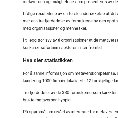
metaversen og mulighetene som presenteres av det
I følge resultatene av en fersk undersøkelse utført a
mer enn tre fjerdedeler av forbrukerne av den oppfat
med organisasjoner og mennesker.
I tillegg tror syv av ti organisasjoner at de metav
konkurransefortrinn i sektoren i nær fremtid.
Hva sier statistikken
For å samle informasjon om metaverskompetanse, inte
kunder og 1000 firmaer lokalisert i 12 forskjellige l
Tre fjerdedeler av de 380 forbrukerne som karakter
brukte metaversen hyppig.
På spørsmål om nivået av interesse for metaversen