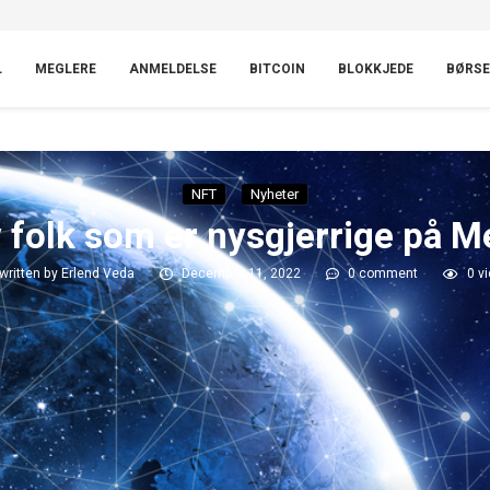
L
MEGLERE
ANMELDELSE
BITCOIN
BLOKKJEDE
BØRSE
NFT
Nyheter
 folk som er nysgjerrige på M
written by
Erlend Veda
December 11, 2022
0 comment
0
vi