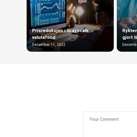
Prisreduksjon i Grayscale
Ryktene
valutafond
gjort t
December 11, 2022
Decembe