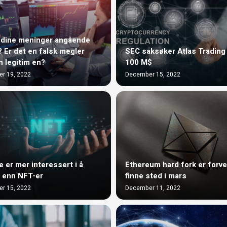
 dine meninger angående
? Er det en falsk megler
SEC saksøker Atlas Trading
n legitim en?
100 M$
r 19, 2022
December 15, 2022
e er mer interessert i å
Ethereum hard fork er forve
 enn NFT-er
finne sted i mars
r 15, 2022
December 11, 2022