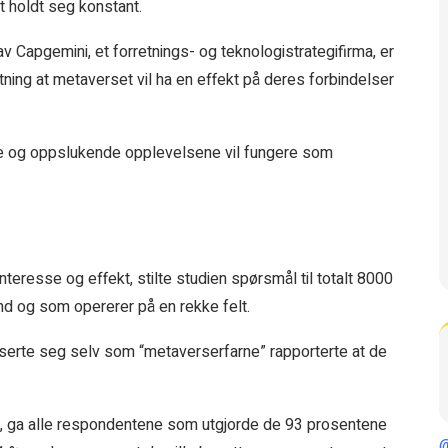
 holdt seg konstant.
v Capgemini, et forretnings- og teknologistrategifirma, er
ning at metaverset vil ha en effekt på deres forbindelser
erse og oppslukende opplevelsene vil fungere som
resse og effekt, stilte studien spørsmål til totalt 8000
and og som opererer på en rekke felt.
iserte seg selv som “metaverserfarne” rapporterte at de
, ga alle respondentene som utgjorde de 93 prosentene
@