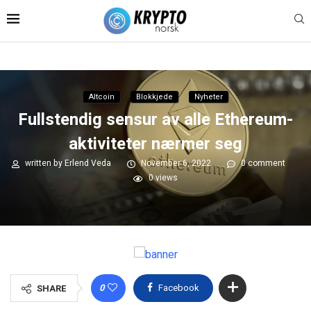
Altcoin
Blokkjede
Nyheter
Fullstendig sensur av alle Ethereum-
aktiviteter nærmer seg
written by
Erlend Veda
November 6, 2022
0 comment
0
views
0
Facebook
SHARE