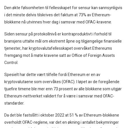
Den økte følsomheten til fellesskapet for sensur kan sannsynligvis
i det minste delvis tilskrives det faktum at 73% av Ethereum-
blokkene nå utvinnes hver dag i samsvar med OFAC-kravene.
Siden sensur på protokollnivå er kontraproduktivt i forhold til
bransjens uttalte mål om ekstremt åpne og tilgjengelige finansielle
tjenester, har kryptovalutafellesskapet overvåket Ethereums
fremgang mot å møte kravene satt av Office of Foreign Assets
Control.
Spesielt har dette vært tilfelle fordi Ethereum er en av
kryptovalutaene som overvåkes (OFAC). I løpet av de foregående
tjuefire timene ble mer enn 73 prosent av alle blokkene som utgjør
Ethereum-nettverket validert for å være i samsvar med OFAC-
standarder.
Da det ble fastslått i oktober 2022 at 51 % av Ethereum-blokkene
overholdt OFAC-reglene, var det en økning i antallet bekymringer