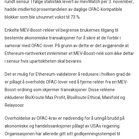
rundt sensur. I følge statistikk levert av mevWatch per 3. november,
hadde imidlertid prosentandelen av daglige OFAC-kompatible
blokker som ble utvunnet vokst til 73 %.
Enkelte MEV-Boost-reléer vil begrense brukernes tilgang til
bestemte økonomiske transaksjoner for å sikre at de forblir i
samsvar med OFAC-lover. På grunn av dette er det avgjørende at
Ethereum-nettverket innlemmer et MEV-Boost-relé som ikke deltar
i sensur hvis upartiskheten skal bevares.
Det er mulig for Ethereum-validatorer å redusere i hvilken grad de
er pålagt å overholde OFAC-lover ved å fjerne reléer fra en MEV-
Boost-ordning som skjermer transaksjoner. Disse reléene
inkluderer BloXroute Max Profit, BloxRoute Ethical, Manifold og
Relayooor.
Overholdelse av OFAC-krav er nødvendig for å unngå brudd på
økonomiske og handelssanksjoner pålagt av USAs regjering.
Organisasjonen har allerede gitt sitt godkjenningsstempel til