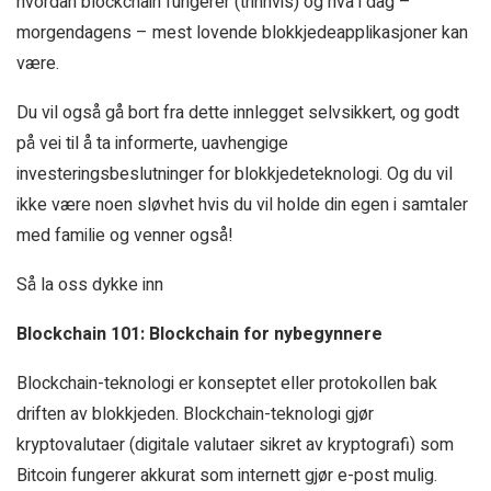
hvordan blockchain fungerer (trinnvis) og hva i dag –
morgendagens – mest lovende blokkjedeapplikasjoner kan
være.
Du vil også gå bort fra dette innlegget selvsikkert, og godt
på vei til å ta informerte, uavhengige
investeringsbeslutninger for blokkjedeteknologi. Og du vil
ikke være noen sløvhet hvis du vil holde din egen i samtaler
med familie og venner også!
Så la oss dykke inn
Blockchain 101: Blockchain for nybegynnere
Blockchain-teknologi er konseptet eller protokollen bak
driften av blokkjeden. Blockchain-teknologi gjør
kryptovalutaer (digitale valutaer sikret av kryptografi) som
Bitcoin fungerer akkurat som internett gjør e-post mulig.