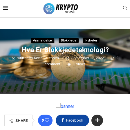
Anmeldelse
Blokkjede
Nyheter
Hva Er Blokkjedeteknologi?
written by
Kevin Estensen
September 17, 2022
0
comment
0
views
0
Facebook
SHARE