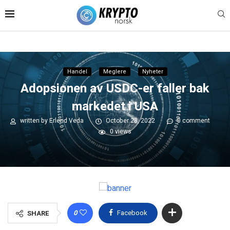
Handel
Meglere
Nyheter
Adopsionen av USDC-er faller bak
markedet i USA
written by
Erlend Veda
October 23, 2022
0 comment
0
views
0
Facebook
SHARE