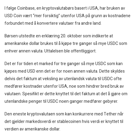
I følge Coinbase, en kryptovalutabørs basert i USA, har bruken av
USD Coin vært “mer forsiktig” utenfor USA på grunn av kostnadene
forbundet med å konvertere valutaer fra andre land.
Børsen utstedte en erklæring 20. oktober som indikerte at
amerikanske dollar brukes til å kjøpe tre ganger så mye USDC som
enhver annen valuta. Uttalelsen ble offentliggjort.
Det er for tiden et marked for tre ganger så mye USDC som kan
kjøpes med USD enn det er for noen annen valuta. Dette skyldes
delvis det faktum at veksling av utenlandsk valuta til USDC ofte
medfører kostnader utenfor USA, noe som hindrer bred bruk av
valutaen. Spesifikt er dette knyttet til det faktum at det å gjøre om
utenlandske penger til USDC noen ganger medfører gebyrer.
Den eneste kryptovalutaen som kan konkurrere med Tether når
det gjelder markedsverdi er stablecoinen hvis verdi er knyttet til
verdien av amerikanske dollar.