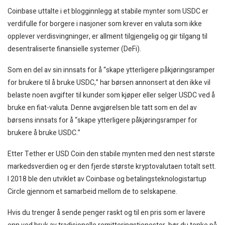
Coinbase uttalte i et blogginnlegg at stabile mynter som USDC er
verdifulle for borgere i nasjoner som krever en valuta som ikke
opplever verdisvingninger, er allment tilgjengelig og gir tilgang til
desentraliserte finansielle systemer (DeFi).
Som en del av sin innsats for å “skape ytterligere påkjøringsramper
for brukere til å bruke USDC,” har børsen annonsert at den ikke vil
belaste noen avgifter til kunder som kjøper eller selger USDC ved å
bruke en fiat-valuta. Denne avgjørelsen ble tatt som en del av
børsens innsats for å “skape ytterligere påkjøringsramper for
brukere å bruke USDC.”
Etter Tether er USD Coin den stabile mynten med den nest største
markedsverdien og er den fjerde største kryptovalutaen totalt sett.
I 2018 ble den utviklet av Coinbase og betalingsteknologistartup
Circle gjennom et samarbeid mellom de to selskapene.
Hvis du trenger å sende penger raskt og til en pris som er lavere