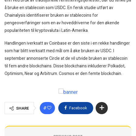
enn ved bruk av tradisjonelle remitteringstjenester, bør du tenke på
å bruke en stablecoin som USDC. En fersk studie utført av
Chainalysis identifiserer bruken av stablecoins for
pengeoverføringer som en av hoveddriverne for den økende
populariteten til kryptovaluta i Latin-Amerika.
Handlingen iverksatt av Coinbase er den siste i en rekke handlinger
som har blitt iverksatt med mål om å øke bruken av USDC. I
september annonserte Circle at de vil utvide bruken av stablecoin
til fem andre blockchains. Disse blockchains inkluderer Polkadot,
Optimism, Near og Arbitrum. Cosmos er den femte blockchain.
0
Facebook
SHARE