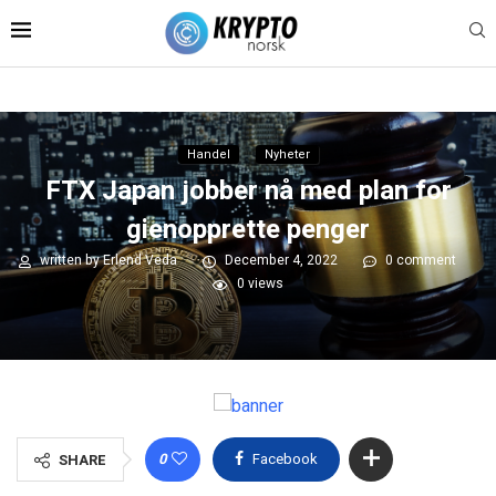
Handel
Nyheter
FTX Japan jobber nå med plan for
gienopprette penger
written by
Erlend Veda
December 4, 2022
0 comment
0
views
0
Facebook
SHARE