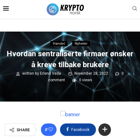
Handel
Nyheter
Hvordan sentraliserte firmaer ønsker
å kreve tilbake brukere
written by
Erlend Veda
November 28, 2022
0
comment
0
views
0
Facebook
SHARE