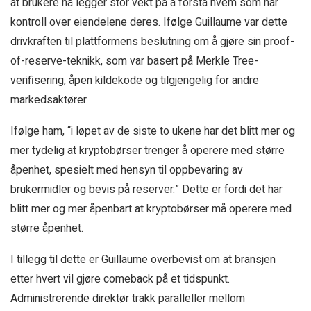
at brukere nå legger stor vekt på å forstå hvem som har
kontroll over eiendelene deres. Ifølge Guillaume var dette
drivkraften til plattformens beslutning om å gjøre sin proof-
of-reserve-teknikk, som var basert på Merkle Tree-
verifisering, åpen kildekode og tilgjengelig for andre
markedsaktører.
Ifølge ham, “i løpet av de siste to ukene har det blitt mer og
mer tydelig at kryptobørser trenger å operere med større
åpenhet, spesielt med hensyn til oppbevaring av
brukermidler og bevis på reserver.” Dette er fordi det har
blitt mer og mer åpenbart at kryptobørser må operere med
større åpenhet.
I tillegg til dette er Guillaume overbevist om at bransjen
etter hvert vil gjøre comeback på et tidspunkt.
Administrerende direktør trakk paralleller mellom