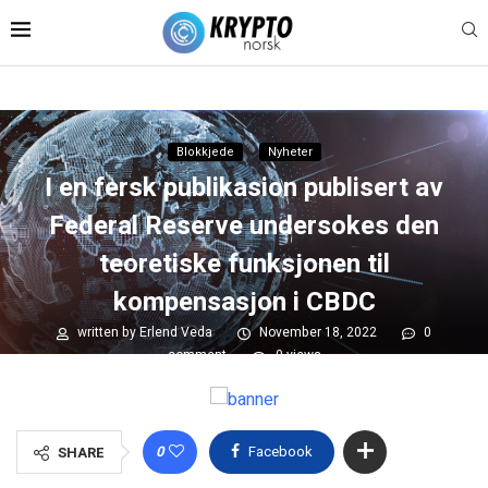
Blokkjede
Nyheter
I en fersk publikasion publisert av
Federal Reserve undersokes den
teoretiske funksjonen til
kompensasjon i CBDC
written by
Erlend Veda
November 18, 2022
0
comment
0
views
0
Facebook
SHARE