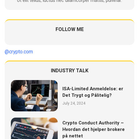
Ut elit tellus, luctus nec ullamcorper mattis, pulvinar.
FOLLOW ME
@crypto.com
INDUSTRY TALK
ISA-Limited Anmeldelse: er
Det Trygt og Pålitelig?
July 24, 2024
Crypto Conduct Authority –
Hvordan det hjelper brokere
på nettet