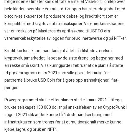
Ifølge noen estimater kan det totale antallet Visa-kort i omløp over
hele kloden overstige én milliard. Gruppen har allerede jobbet med
bitcoin-selskaper for å produsere debet- og kredittkort som er
kompatible med kryptovalutatransaksjoner. Varemerkesøknadene
var en reaksjon på Mastercards april-søknad til USPTO om
varemerkebeskyttelse av logoen for bruk i metaverse og på NFT-er.
Kredittkortselskapet har stadig utvidet sin tilstedeværelse i
kryptovalutamarkedet i løpet av de siste årene, og begynner med
en rekke små skritt. Visa kunngjorde i februar at de planla å starte
et prøveprogram i mars 2021 som ville gjøre det mulig for
partnerne å bruke USD Coin for å gjøre opp transaksjoner i fiat-
penger.
Prøveprogrammet skulle etter planen starte i mars 2021. I tillegg
brukte selskapet 150 000 dollar på anskaffelsen av en CryptoPunk i
august 2021 slik at det kunne få “førstehåndserfaring med
infrastrukturen som trengs for at et multinasjonalt merke kunne
kjøpe, lagre, og bruk en NFT”.