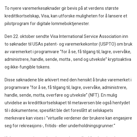
To nyere varemerkesøknader gir bevis på at verdens største
kredittkortselskap, Visa, kan utforske muligheten for å lansere et
pilotprogram for digitale lommeboktjenester.
Den 22. oktober sendte Visa International Service Association inn
to søknader til USAs patent- og varemerkekontor (USPTO) om bruk
av varemerket i programvare “for å se, få tilgang til, lagre, overvåke,
administrere, handle, sende, motta , send og utveksle” kryptoaktiva
og ikke-fungible tokens.
Disse søknadene ble arkivert med den hensikt å bruke varemerket i
programvare “for å se, få tilgang til, lagre, overvåke, administrere,
handle, sende, motta, overføre og utveksle” (NFT). En mulig
utvidelse av kredittkortselskapet til metaversen ble også hentydet
til i dokumentene; spesifikt ble det foreslått at selskapets
merkevare kan vises i “virtuelle verdener der brukere kan engasjere
seg for rekreasjons-, fritids- eller underholdningsgrunner.”