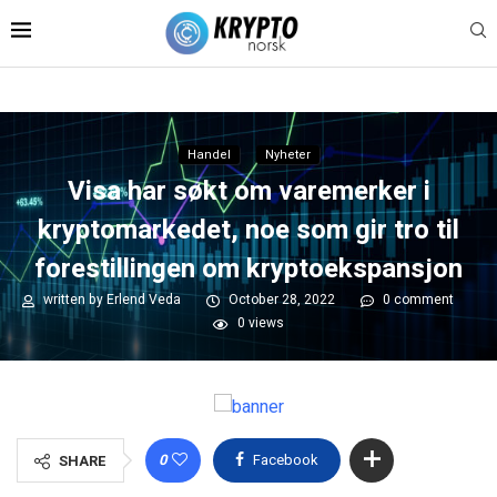
Handel
Nyheter
Visa har søkt om varemerker i
kryptomarkedet, noe som gir tro til
forestillingen om kryptoekspansjon
written by
Erlend Veda
October 28, 2022
0 comment
0
views
0
Facebook
SHARE